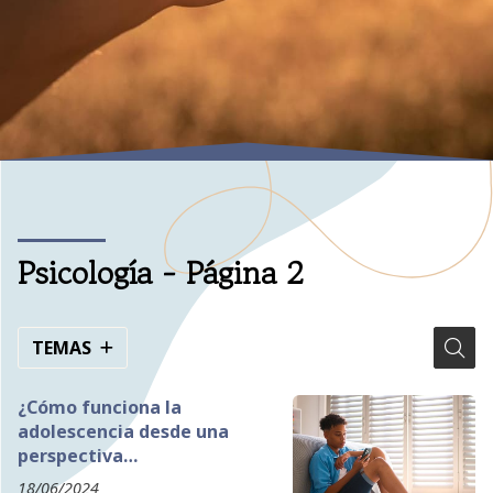
Psicología - Página 2
TEMAS
¿Cómo funciona la
adolescencia desde una
perspectiva
neuropsicológica?
18/06/2024