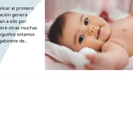
plicar al primero
uación genera
an a ello por
ntre otras muchas
loguiños estamos
 gabinete de
zaremos a and...