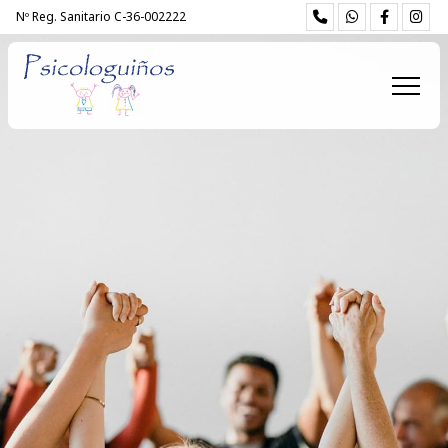
Nº Reg. Sanitario C-36-002222
Inicio
Conócenos
Infantojuvenil
Adultos
Talleres
Terapia online
Noticias
Contacto