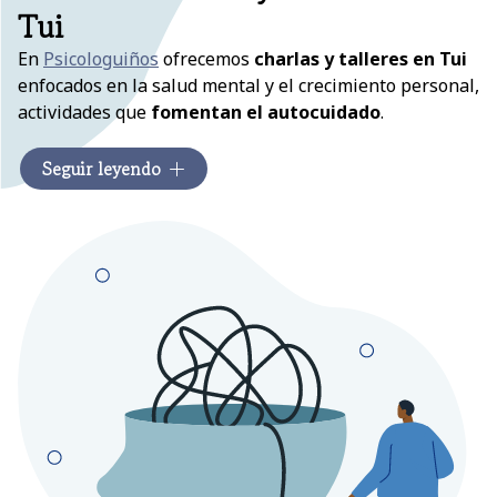
Tui
En
Psicologuiños
ofrecemos
charlas y talleres en Tui
enfocados en la salud mental y el crecimiento personal,
actividades que
fomentan el autocuidado
.
El autocuidado mantiene una buena salud mental y
Seguir leyendo
emocional, implica
dedicar tiempo y atención
a
nuestras necesidades físicas, emocionales y
psicológicas. Como psicólogas en Tui, recomendamos
adoptar prácticas de autocuidado para
reducir el
estrés, mejorar la autoestima
y promover una vida
más plena. ¡Descubre todas las prácticas que
proponemos al margen de nuestra
terapia psicológica
!