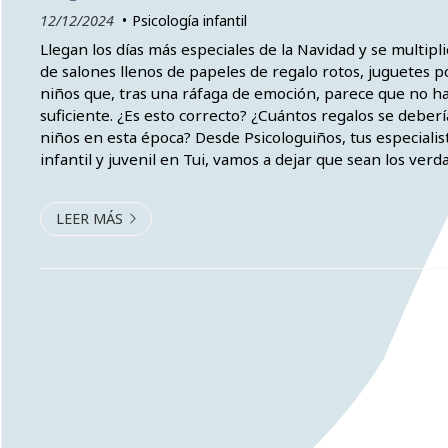
12/12/2024
Psicología infantil
Llegan los días más especiales de la Navidad y se multipl
de salones llenos de papeles de regalo rotos, juguetes p
niños que, tras una ráfaga de emoción, parece que no h
suficiente. ¿Es esto correcto? ¿Cuántos regalos se deberí
niños en esta época? Desde Psicologuiños, tus especialis
infantil y juvenil en Tui, vamos a dejar que sean los ver
los que den respuesta a la pregunta: Papá Noel y los Rey
LEER MÁS