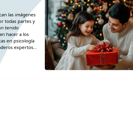
ican las imágenes
or todas partes y
an tenido
an hacer a los
tas en psicología
daderos expertos
es Magos se...