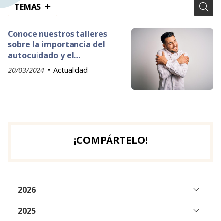
TEMAS
Conoce nuestros talleres
sobre la importancia del
autocuidado y el
mantenerse activo a partir
20/03/2024
Actualidad
de cierta edad
¡COMPÁRTELO!
2026
2025