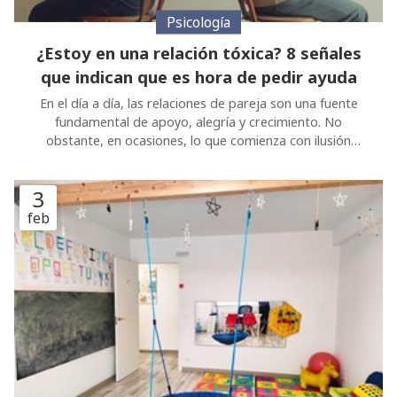
¿Estoy en una relación tóxica? 8 señales
que indican que es hora de pedir ayuda
En el día a día, las relaciones de pareja son una fuente
fundamental de apoyo, alegría y crecimiento. No
obstante, en ocasiones, lo que comienza con ilusión
puede transformarse en un vínculo que, lejos de
enriquecernos, nos consume y nos daña emocionalmente.
3
Si te has preguntado si tu relación podría ser una de esas
dinámicas destructivas, es crucial que te detengas a
feb
reflexionar. El primer paso para buscar una solución es la
conciencia, por eso desde Psicologuiños, centro de
psicología en Tui, queremos ayudarte a descubrir las
señales de alerta. Guía para saber detectar si estás
dentro de