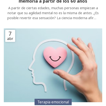
notar que su agilidad mental no es la misma de antes. ¿Es
posible revertir esa sensación? La ciencia moderna afirma
que sí. Gracias a la neuroplasticidad, nuestro cerebro
puede seguir creando conexiones a cualquier edad si
7
recibe el estímulo adecuado. En Psicologuiños, en Vigo,
trabajamos a diario para que este proceso sea una
abr
oportunidad de crecimiento y no una fuente de
preocupación. ¿Quieres conocer los beneficios de
nuestras charlas y talleres de memoria para adultos?
¡Sigue leyendo! 1. Construcción de una reserva cognitiva
Terapia emocional
¿Se puede realmente aprender a ser más
feliz?