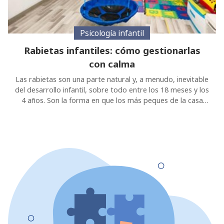
Psicología infantil
Rabietas infantiles: cómo gestionarlas
con calma
Las rabietas son una parte natural y, a menudo, inevitable
del desarrollo infantil, sobre todo entre los 18 meses y los
4 años. Son la forma en que los más peques de la casa
expresan emociones intensas como frustración, ira o
tristeza, debido a que aún no han desarrollado las
habilidades verbales y de autorregulación necesarias. En
Psicologuiños, centro de psicología en Tui, sabemos que
estas rabietas no son fáciles de lidiar para los padres y
cuidadores. El secreto no está en eliminarlas, sino en
aprender a gestionarlas con calma y a verlas como
oportunidades de enseñanza. Entender la