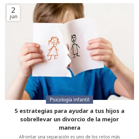
profundos que van más allá de la elección en sí. A
jun
continuación, nuestros psicólogos en Tui te cuentan por
qué te pasa esto y cómo evitarlo. El miedo al error y el
perfeccionismo La causa principal de la indecisión es el
miedo a equivocarse. Vivimos en una cultura que
Psicología infantil
5 estrategias para ayudar a tus hijos a
sobrellevar un divorcio de la mejor
manera
Afrontar una separación es uno de los retos más
complejos para cualquier familia. Aunque el vínculo de
pareja se rompa, el rol como padres es permanente y