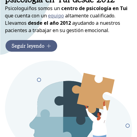
Psicologuiños somos un
centro de psicología en Tui
que cuenta con un
equipo
altamente cualificado.
Llevamos
desde el año 2012
ayudando a nuestros
pacientes a trabajar en su gestión emocional.
Ofrecemos servicios de calidad, efectivos y
orientados
Seguir leyendo
al bienestar
de nuestros pacientes. Trabajamos con
niños, adolescentes, adultos y personas con
discapacidad
. Nuestro principal objetivo es brindar
una terapia personalizada y
basada en la
neuropsicología
, ayudando a superar cualquier
dificultad emocional, cognitiva o conductual. También
contamos con especialistas en
logopedia y terapia
ocupacional
e impartimos charlas de bienestar y
divulgativas.