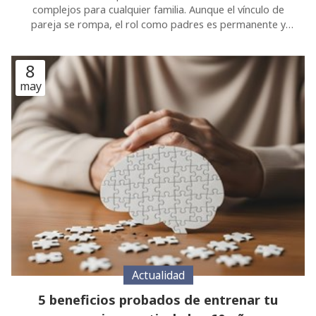
vital para la estabilidad emocional de los más pequeños.
En Psicologuiños entendemos que la prioridad es
8
proteger el bienestar de los hijos durante esta transición.
Para facilitar este proceso, desde nuestro centro de
may
psicología en Tui te traemos cinco estrategias
fundamentales que ayudarán a que el impacto sea el
menor posible. 1. Comunicación clara y adaptada En
primer lugar, es muy importante explicar la situación de
forma honesta,
Actualidad
5 beneficios probados de entrenar tu
memoria a partir de los 60 años
A partir de ciertas edades, muchas personas empiezan a