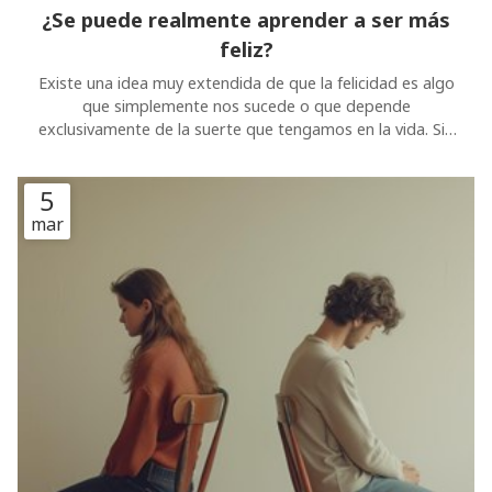
Existe una idea muy extendida de que la felicidad es algo
que simplemente nos sucede o que depende
exclusivamente de la suerte que tengamos en la vida. Sin
embargo, los últimos avances en psicología positiva
demuestran que el bienestar emocional se parece mucho
5
más a una habilidad que se entrena que a un billete de
lotería. ¿Te interesa saber más sobre ello? Entonces
mar
quédate en este artículo: desde Psicologuiños, tu centro
de psicología en Tui, te vamos a contar que la satisfacción
vital no es un destino estático, sino un camino que puedes
aprender a construir con las herramientas adecuadas y
Psicología