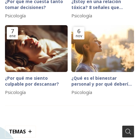
¿Por qué me cuesta tanto
¿Estoy en una relación
tomar decisiones?
tóxica? 8 señales que
indican que es hora de
Psicología
Psicología
pedir ayuda
7
6
ene
nov
¿Por qué me siento
¿Qué es el bienestar
culpable por descansar?
personal y por qué deberías
empezar a trabajarlo ya?
Psicología
Psicología
TEMAS