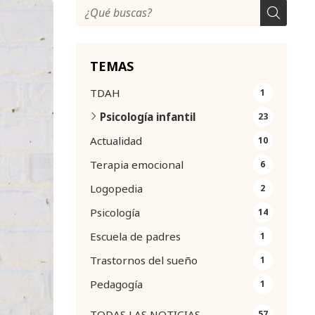
TEMAS
TDAH
1
Psicología infantil
23
Actualidad
10
Terapia emocional
6
Logopedia
2
Psicología
14
Escuela de padres
1
Trastornos del sueño
1
Pedagogía
1
TODAS LAS NOTICIAS
57