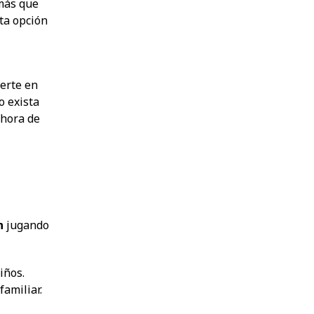
 más que
ta opción
nerte en
o exista
 hora de
n
jugando
iños.
amiliar.