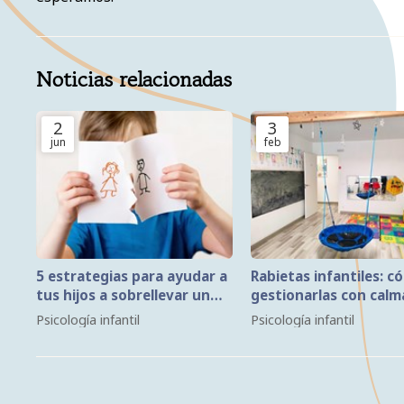
Noticias relacionadas
2
3
jun
feb
5 estrategias para ayudar a
Rabietas infantiles: c
tus hijos a sobrellevar un
gestionarlas con calm
divorcio de la mejor manera
Psicología infantil
Psicología infantil