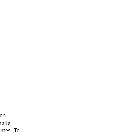
 en
mplia
ntes. ¡Te