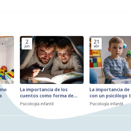
2
21
jun
abr
ómo
La importancia de los
La importancia de
a
cuentos como forma de
con un psicólogo 
crear un tiempo para
divorcio
Psicología infantil
Psicología infantil
compartir juntos