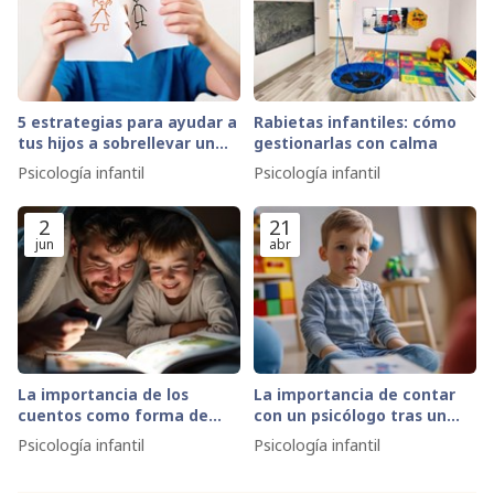
5 estrategias para ayudar a
Rabietas infantiles: cómo
tus hijos a sobrellevar un
gestionarlas con calma
divorcio de la mejor manera
Psicología infantil
Psicología infantil
2
21
jun
abr
La importancia de los
La importancia de contar
cuentos como forma de
con un psicólogo tras un
crear un tiempo para
divorcio
Psicología infantil
Psicología infantil
compartir juntos